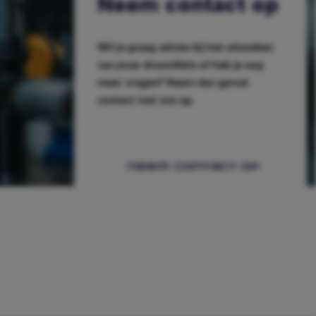
Neem contact op
Wil je graag advies bij het uitzoeken
van jouw droomfiets of heb je nog
meer vragen? Neem dan gerust
contact met ons op.
neem contact op