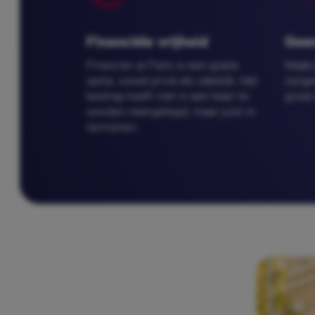
Financiële vrijheid
Geen
Financier je Fiets is een goeie 
Maak j
optie, zowel privé als zakelijk. Het 
zorgen
bedrag hoeft niet in een keer te 
groot
worden neergelegd, maar juist in 
termijnen.