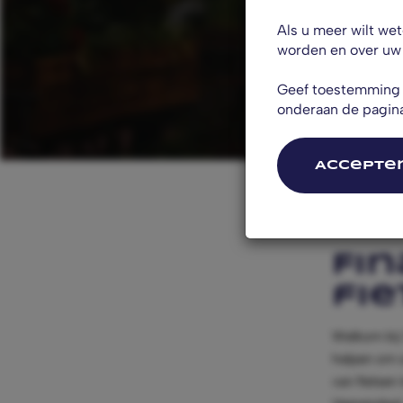
Als u meer wilt we
worden en over uw 
Geef toestemming o
onderaan de pagin
Accepter
Fin
fie
Welkom bij 
helpen om 
van fietsen 