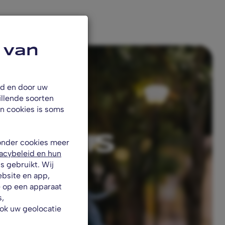
 van
rd en door uw
illende soorten
an cookies is soms
er ons
onder cookies meer
acybeleid en hun
 gebruikt. Wij
ebsite en app,
e op een apparaat
s,
ook uw geolocatie