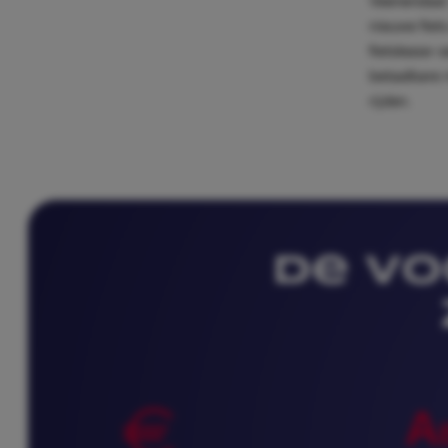
Veenendaal.
nieuwe fiets
fietslease-s
betaalbare 
rijden.
De Vo