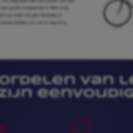
 Wij begrijpen dat het kopen van een
 een grote investering is. Met onze
ervice willen wij een flexibele en
manier bieden om van A naar B te
ordelen van 
zijn eenvoudi