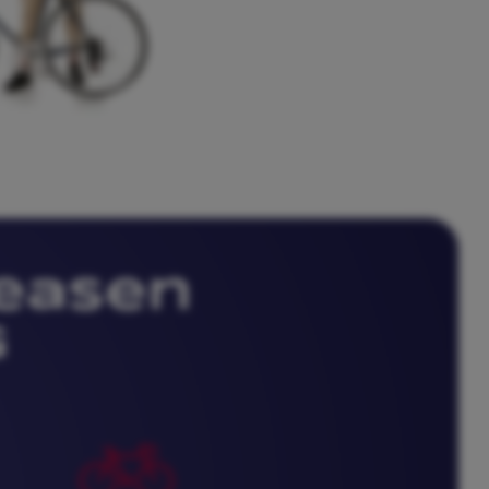
leasen
g