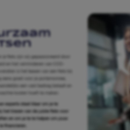
urzaam
etsen
r je fiets zijn wij gepassioneerd door
id en het verminderen van CO2-
vendien is het leasen van een fiets bij
g eens goed voor je portemonnee,
andelijks een vast bedrag betaalt en
wachte kosten hoeft te maken.
n experts staat klaar om je te
j het kiezen van de juiste fiets voor
ten en om je te te helpen om jouw
e financieren.