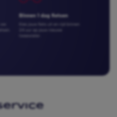
Binnen 1 dag fietsen
 we 
Kies jouw fiets uit en rijd binnen 
tsen. 
24 uur op jouw nieuwe 
tweewieler. 
service