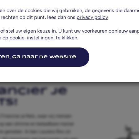
ten over de cookies die wij gebruiken, de gegevens die daar
rechten op dit punt, lees dan ons
privacy policy
f stel uw eigen keuze in. U kunt uw voorkeuren opnieuw aan
a op
cookie-instellingen.
te klikken.
en, ga naar de website
ancier je
ts!
Financier je fiets, waar wij mensen
op een slimme en betaalbare manier
te genieten. Ik ben Laurens Ros uit