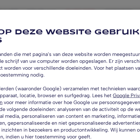
culier
Zakelijk
Over ons
Contact
op deze website gebruik
s
standen die met pagina’s van deze website worden meegestuu
e schrijf van uw computer worden opgeslagen. Er zijn versch
kt worden voor verschillende doeleinden. Voor het plaatsen v
toestemming nodig.
Ov
n derden (waaronder Google) verzamelen met technieken waar
apparaat, locatie, browser en surfgedrag. Lees het
Google Priv
n
voor meer informatie over hoe Google uw persoonsgegevens
 de volgende doeleinden: analyseren van de activiteit op de w
ial media, personaliseren van content en marketing, informati
en, gepersonaliseerde en niet gepersonaliseerde advertentie
 inzichten in bezoekers en productontwikkeling. Wij kunnen 
, indien u hier toestemming voor geeft.