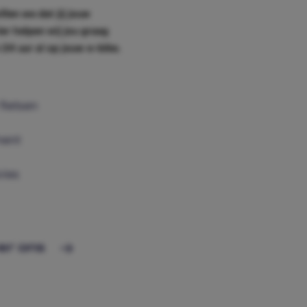
willen we dat jij jouw
ier helpen wij jou graag
n 24 uur al op jouw e-bike.
fietsen
ment
vies
er ons