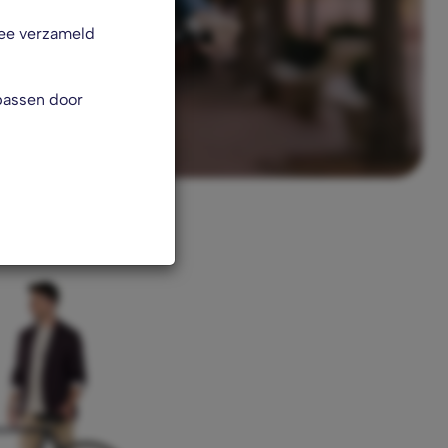
mee verzameld
passen door