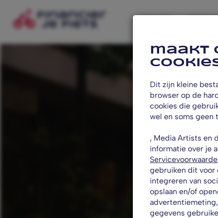
Aanbod
Parti
maakt 
cookie
Dit zijn kleine be
browser op de hard
cookies die gebrui
wel en soms geen 
, Media Artists e
informatie over je 
Servicevoorwaarde
gebruiken dit voor
integreren van soc
opslaan en/of open
advertentiemeting,
gegevens gebruiken