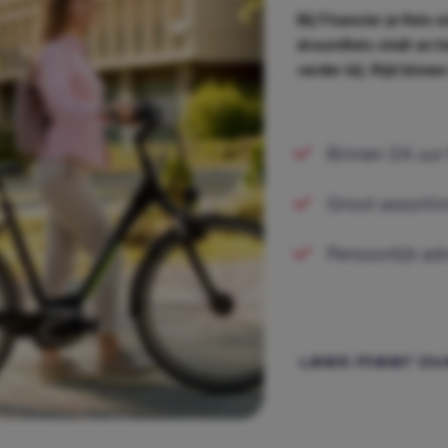
Bij Financier je fiets 
droomfiets vindt en h
verder bij. Rijd binne
Binnen 24 uur 
Groot assorti
Persoonlijk ad
lees meer ov