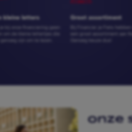
 kleine letters
Groot assortiment 
e bij onze financiering geen 
Bij Financier je Fiets hebben
 om de kleine lettertjes die 
een groot assortiment aan fie
 genoeg zijn om te lezen. 
Genoeg keuze dus! 
Onze 