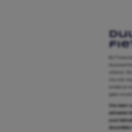
Du
fi
Bij Financie
duurzaamhe
uitstoot. Bo
ons ook no
omdat je ma
geen onver
Ons team va
adviseren bi
jouw behoef
droomfiets t