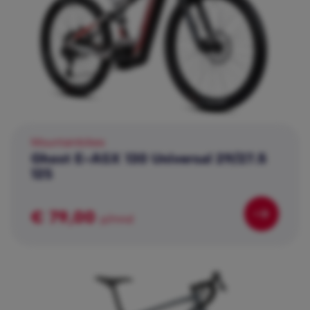
Mountainbikes
Ghost E-ASX 130 Universal 29/27.5
12S
€ 79,00
p/mnd