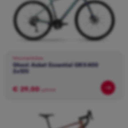
Mountainbikes
Ghost Asket Essential GRX400
2x10S
€ 29,00
p/mnd