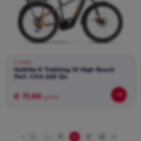
E-bikes
Haibike E Trekking 10 High Bosch
Perf. CX4 625 12s
€ 71,00
p/mnd
1
...
9
10
11
12