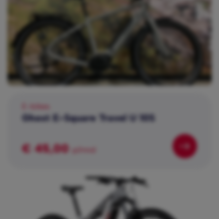
E-bikes
Ghost E-Square Travel U 10S
€ 45,00
p/mnd