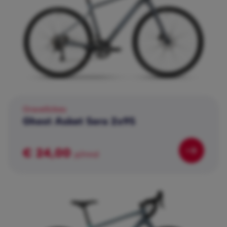
Gravelbikes
Ghost Asket Sora 2x9S
€ 24,00
p/mnd