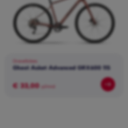
Gravelbikes
Ghost Asket Advanced GRX600 11S
€ 33,00
p/mnd