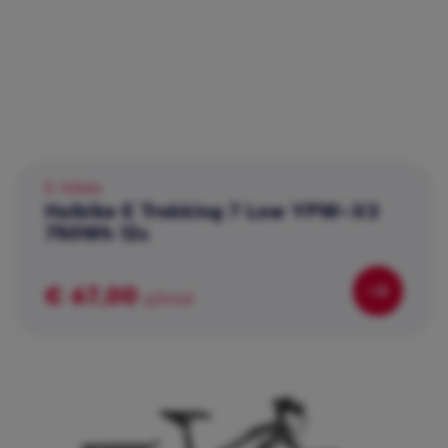
E-bikes
Haibike E Trekking 7 Low YPW-X3
750Wh 12s
€ 67,00
p/mnd