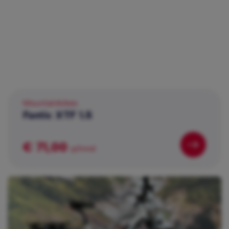
Mountainbikes
Fantic XTF 1.5
€ 71,00
p/mnd