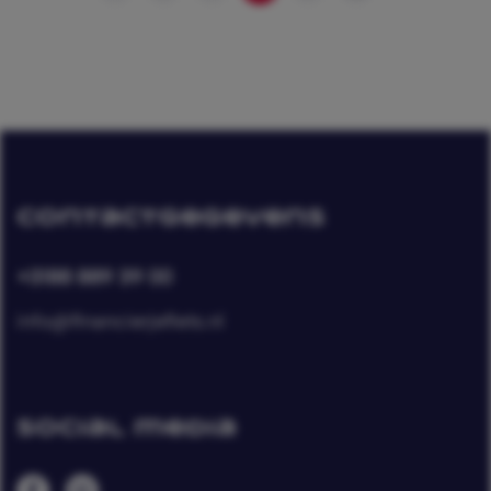
Contactgegevens
+3188 889 39 00
info@financierjefiets.nl
Social media