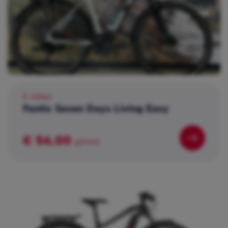
E-bikes
Fantic Seven Days Living Easy
€ 56,00
p/mnd