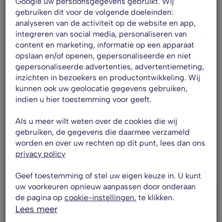
Google uw persoonsgegevens gebruikt. Wij
gebruiken dit voor de volgende doeleinden:
analyseren van de activiteit op de website en app,
integreren van social media, personaliseren van
content en marketing, informatie op een apparaat
opslaan en/of openen, gepersonaliseerde en niet
gepersonaliseerde advertenties, advertentiemeting,
inzichten in bezoekers en productontwikkeling. Wij
kunnen ook uw geolocatie gegevens gebruiken,
indien u hier toestemming voor geeft.
E-bikes
Ghost E-Teru Pro EQ H XT 12S
Als u meer wilt weten over de cookies die wij
gebruiken, de gegevens die daarmee verzameld
worden en over uw rechten op dit punt, lees dan ons
€ 73,00
p/mnd
privacy policy
Geef toestemming of stel uw eigen keuze in. U kunt
uw voorkeuren opnieuw aanpassen door onderaan
de pagina op
cookie-instellingen.
te klikken.
Lees meer