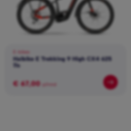
E-bikes
Haibike E Trekking 9 High CX4 625
11s
€ 67,00
p/mnd