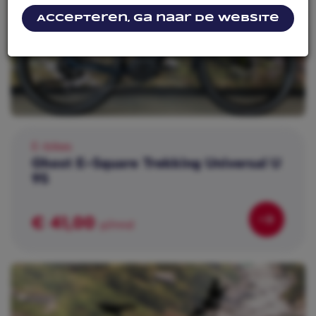
Accepteren, ga naar de website
E-bikes
Ghost E-Square Trekking Universal U
9S
€ 41,00
p/mnd